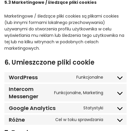
5.3 Marketingowe / śledzące pliki cookies
Marketingowe / śledzące pliki cookies są plikami cookies
(lub innymi formami lokalnego przechowywania)
używanymi do stworzenia profilu użytkownika w celu
wyświetlania mu reklam lub śledzenia tego użytkownika na
tej lub na kilku witrynach w podobnych celach
marketingowych.
6. Umieszczone pliki cookie
WordPress
Funkcjonalne
Consent
to
Intercom
Funkcjonalne, Marketing
service
Messenger
Consent
wordpress
to
Google Analytics
Statystyki
service
Consent
intercom-
to
Różne
Cel w toku sprawdzania
messenger
Consent
service
to
google-